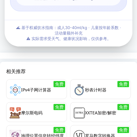
🌊 基于权威饮水指南：成人30-40ml/kg · 儿童按年龄系数 ·
活动量额外补充
⚠️ 实际需求受天气、健康状况影响，仅供参考。
相关推荐
免费
免费
IPv4子网计算器
秒表计时器
免费
免费
摩尔斯电码
XXTEA加密/解密
免费
免费
地理位置信息转经纬度
罗马数字转换器