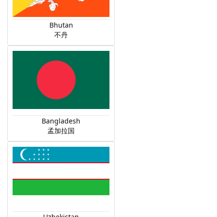
Bhutan
不丹
Bangladesh
孟加拉国
Uzbekistan