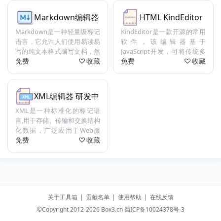
Markdown编辑器
HTML KindEditor
Markdown是一种轻量级标记
KindEditor是一款开源的常用
语言，它允许人们使用易读易
软件，该编辑器基于
写的纯文本格式编写文档，然
JavaScript开发，可将传统多
免费
收藏
免费
收藏
后转换成有效的HTML文档。
行文本输入框转换为可视化富
文本输入框。
XML编辑器 研发中
XML是一种标准化的标记语
言,用于存储、传输和交换结构
化数据，广泛应用于Web服
免费
收藏
务、配置文件、数据交换和文
档管理。
关于工具箱
|
贡献名单
|
使用帮助
|
在线反馈
©Copyright 2012-2026 Box3.cn
蜀ICP备10024378号-3