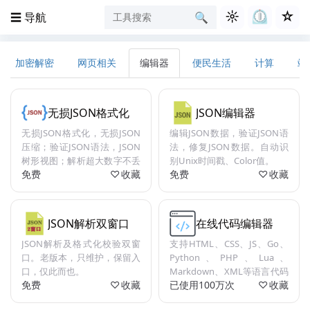
☼
⏲︎
☆
☰ 导航
🔍︎
加密解密
网页相关
编辑器
便民生活
计算
站
无损JSON格式化
JSON编辑器
无损JSON格式化，无损JSON
编辑JSON数据，验证JSON语
压缩；验证JSON语法，JSON
法，修复JSON数据。自动识
树形视图；解析超大数字不丢
别Unix时间戳、Color值。
免费
收藏
免费
收藏
失精度。
JSON解析双窗口
在线代码编辑器
JSON解析及格式化校验双窗
支持HTML、CSS、JS、Go、
口。老版本，只维护，保留入
Python、PHP、Lua、
口，仅此而也。
Markdown、XML等语言代码
免费
收藏
已使用100万次
收藏
高亮。